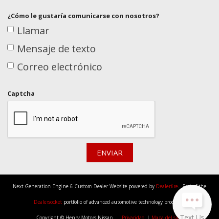
¿Cómo le gustaría comunicarse con nosotros?
Llamar
Mensaje de texto
Correo electrónico
Captcha
ENVIAR
Next-Generation Engine 6 Custom Dealer Website powered by
Dealerfire
. Part of the
Dealersocket
portfolio of advanced automotive technology products.
Text Us
Copyright © Henry Motors Nissan
Privacidad
|
Mapa del sitio