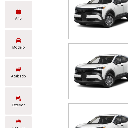
[18]
Híbridos & Eléctricos
Año
[6]
Modelo
Acabado
Exterior