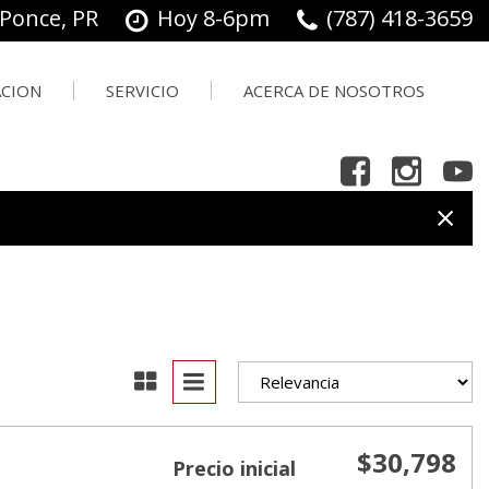
 Ponce, PR
Hoy 8-6pm
(787) 418-3659
ACION
SERVICIO
ACERCA DE NOSOTROS
Herramientas De Compras
ER
ación
Nuestro Servicio
Nuestro
Ofertas
Concesionario
 Trade In
Hacer Una Cita
Testimonios
Ordenar Piezas
Contáctanos
Empleo
$30,798
Precio inicial