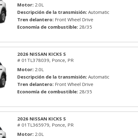
[26]
Motor
2.0L
Descripción de la transmisión
Automatic
GMC
Tren delantero
Front Wheel Drive
[1]
Economía de combustible
28/35
HONDA
[7]
2026 NISSAN KICKS S
HYUNDAI
# 01TL378039,
Ponce, PR
[11]
Motor
2.0L
Descripción de la transmisión
Automatic
JEEP
Tren delantero
Front Wheel Drive
Economía de combustible
28/35
[8]
KIA
[25]
2026 NISSAN KICKS S
# 01TL365979,
Ponce, PR
MITSUBISHI
Motor
2.0L