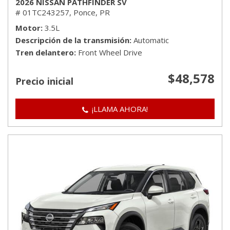
2026 NISSAN PATHFINDER SV
# 01TC243257,
Ponce, PR
Motor
3.5L
Descripción de la transmisión
Automatic
Tren delantero
Front Wheel Drive
$48,578
Precio inicial
¡LLAMA AHORA!