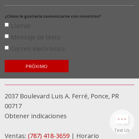
¿Cómo le gustaría comunicarse con nosotros?
Llamar
Mensaje de texto
Correo electrónico
PRÓXIMO
2037 Boulevard Luis A. Ferré, Ponce, PR
00717
Obtener indicaciones
Text Us
Ventas:
(787) 418-3659
|
Horario