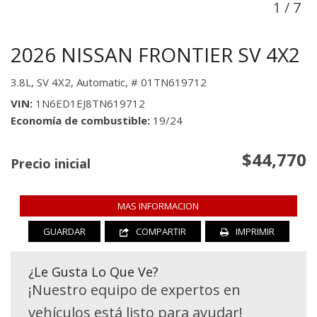
1
/
7
2026 NISSAN FRONTIER SV 4X2
3.8L,
SV 4X2,
Automatic,
# 01TN619712
VIN
1N6ED1EJ8TN619712
Economía de combustible
19/24
$44,770
Precio inicial
MAS INFORMACION
GUARDAR
COMPARTIR
IMPRIMIR
¿Le Gusta Lo Que Ve?
¡Nuestro equipo de expertos en
vehículos está listo para ayudar!