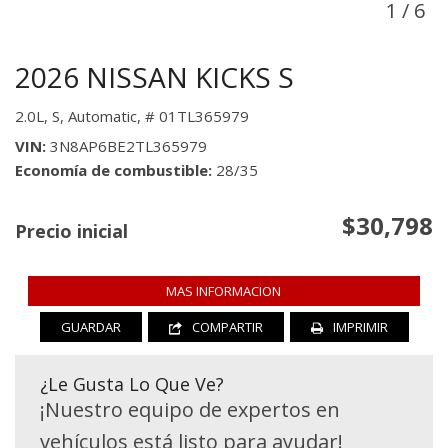
1
/
6
2026 NISSAN KICKS S
2.0L,
S,
Automatic,
# 01TL365979
VIN
3N8AP6BE2TL365979
Economía de combustible
28/35
$30,798
Precio inicial
MAS INFORMACION
GUARDAR
COMPARTIR
IMPRIMIR
¿Le Gusta Lo Que Ve?
¡Nuestro equipo de expertos en
vehículos está listo para ayudar!