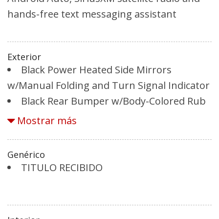
hands-free text messaging assistant
Exterior
Black Power Heated Side Mirrors
w/Manual Folding and Turn Signal Indicator
Black Rear Bumper w/Body-Colored Rub
Strip/Fascia Accent
Mostrar más
Black Side Windows Trim
Body-Colored Door Handles
Genérico
Body-Colored Front Bumper w/Black Rub
TITULO RECIBIDO
Strip/Fascia Accent
Rueda de auxilio compacta montada
adentro, debajo del área de carga