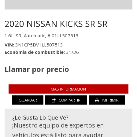
2020 NISSAN KICKS SR SR
1.6L,
SR,
Automatic,
# 01LL507513
VIN
3N1CP5DV1LL507513
Economía de combustible
31/36
Llamar por precio
MAS INFORMACION
GUARDAR
COMPARTIR
IMPRIMIR
¿Le Gusta Lo Que Ve?
¡Nuestro equipo de expertos en
vehículos está listo para ayudar!