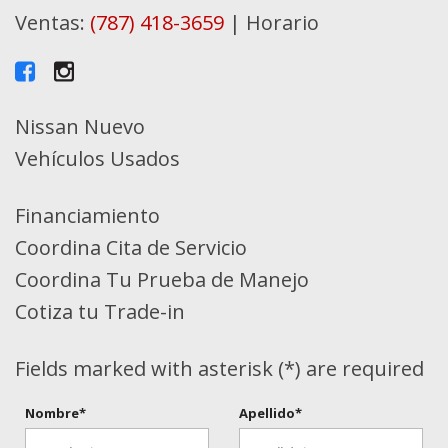
Remote Keyless Entry w/Integrated Key
Ventas:
(787) 418-3659
|
Horario
Transmitter, Illuminated Entry, Illuminated
Ignition Switch and Panic Button
Remote Releases -Inc: Mechanical Cargo
Nissan Nuevo
Access and Mechanical Fuel
Vehículos Usados
Rigid Cargo Cover
Asientos de tela
Financiamiento
Smart Device Integration
Coordina Cita de Servicio
Sport Leather/Metal-Look Steering
Coordina Tu Prueba de Manejo
Wheel
Cotiza tu Trade-in
Trip Computer
Fields marked with asterisk (*) are required
Nombre*
Apellido*