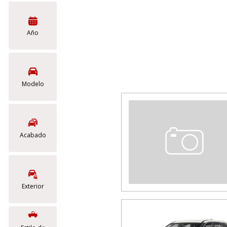
[18]
Híbridos & Eléctricos
Año
[6]
Modelo
Acabado
Exterior