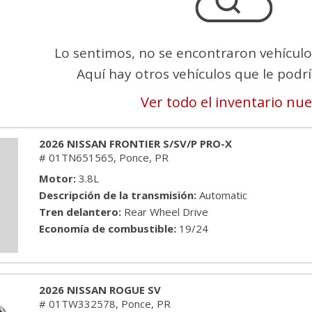
[26]
GMC
Lo sentimos, no se encontraron vehículo
[1]
Aquí hay otros vehículos que le podrí
HONDA
Ver todo el inventario nu
[7]
HYUNDAI
2026 NISSAN FRONTIER S/SV/P PRO-X
[10]
# 01TN651565,
Ponce, PR
Motor
3.8L
JEEP
Descripción de la transmisión
Automatic
[9]
Tren delantero
Rear Wheel Drive
Economía de combustible
19/24
KIA
[25]
2026 NISSAN ROGUE SV
MITSUBISHI
# 01TW332578,
Ponce, PR