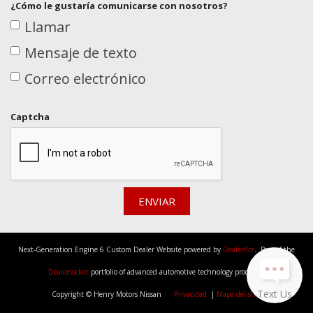
¿Cómo le gustaría comunicarse con nosotros?
Llamar
Mensaje de texto
Correo electrónico
Captcha
ENVIAR
Next-Generation Engine 6 Custom Dealer Website powered by
Dealerfire
. Part of the
Dealersocket
portfolio of advanced automotive technology products.
Text Us
Copyright © Henry Motors Nissan
Privacidad
|
Mapa del sitio