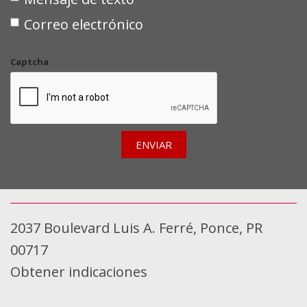
Urethane Gear Shifter Material
Correo electrónico
Captcha
ENVIAR
2037 Boulevard Luis A. Ferré, Ponce, PR
00717
Obtener indicaciones