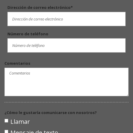
Restraints
Dirección de correo electrónico*
Manual Air Conditioning
Manual Rear Windows
Manual Tilt/Telescoping Steering
Número de teléfono
Column
Outside Temp Gauge
Passenger Visor Vanity Mirror
Comentarios
Posavasos trasero
Seats w/Vinyl Back Material
Securilock Anti-Theft Ignition (pats)
Immobilizer
Smart Device Integration
¿Cómo le gustaría comunicarse con nosotros?
Smart Device Remote Engine Start
Llamar
Trip Computer
Mensaje de texto