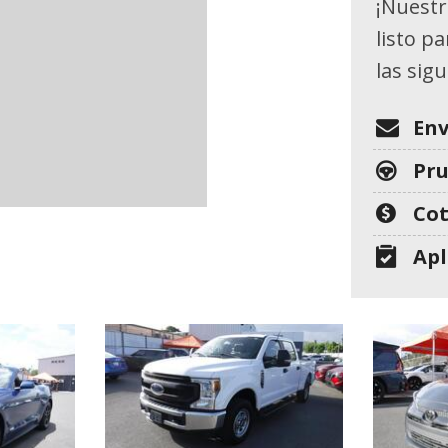
[26]
¡Nuestr
listo p
GMC
las sig
[1]
HONDA
Env
[7]
Pr
HYUNDAI
Cot
[11]
Apl
JEEP
[8]
KIA
[25]
MITSUBISHI