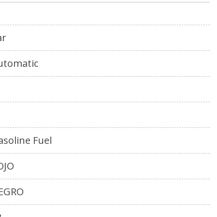
ar
utomatic
asoline Fuel
OJO
EGRO