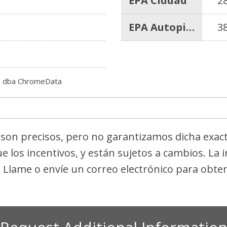
EPA Ciudad
2
EPA Autopista
3
c. dba ChromeData
s son precisos, pero no garantizamos dicha exac
ue los incentivos, y están sujetos a cambios. La
. Llame o envíe un correo electrónico para obten