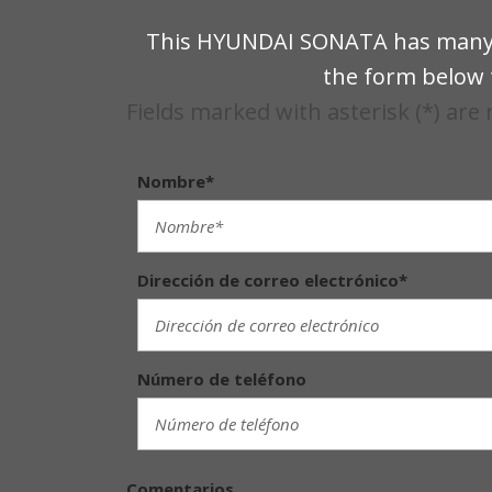
This HYUNDAI SONATA has many gr
the form below t
Fields marked with asterisk (*) are
Nombre*
Dirección de correo electrónico*
Número de teléfono
Comentarios