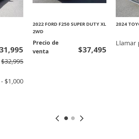
[7]
NISSAN
[32]
2022 FORD F250 SUPER DUTY XL
2024 TOY
2WD
TOYOTA
Precio de
Llamar 
[7]
31,995
$37,495
venta
$32,995
- $1,000
N
MAS INFORMACION
MAS 