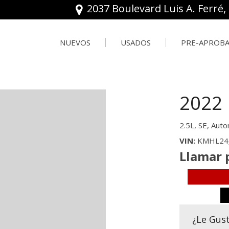
2037 Boulevard Luis A. Ferré,
NUEVOS
USADOS
PRE-APROB
(787) 4
FRONTIER
Ver todo
PATHFIND
Pre-Aprob
[8]
[130]
[12]
Valorar tu
2022
FRONTIER S/SV/P
BMW
ROGUE
[1]
[1]
[24]
2.5L,
SE,
Auto
KICKS
CHEVROLET
SENTRA
VIN
KMHL24
[17]
[4]
[6]
Llamar 
MURANO
CHRYSLER
[5]
[1]
FORD
¿Le Gus