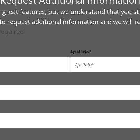
Request Additional Informatio
eat features, but we understand that you stil
o request additional information and we will r
 required
Apellido*