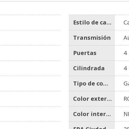
Estilo de carrocería
C
Transmisión
A
Puertas
4
Cilindrada
4
Tipo de combustible
G
Color exterior
R
Color interior
N