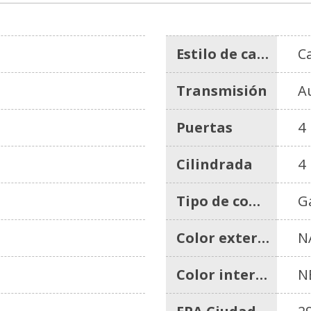
Estilo de carrocería
C
Transmisión
A
Puertas
4
Cilindrada
4
Tipo de combustible
G
Color exterior
N
Color interior
N