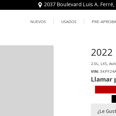
2037 Boulevard Luis A. Ferré,
NUEVOS
USADOS
PRE-APROB
FRONTIER
Ver todo
ROGUE
Pre-Aprob
[8]
[131]
[24]
Valorar tu
2022 
KICKS
BMW
SENTRA
[16]
[1]
[6]
2.0L,
LXS,
Aut
MURANO
CHEVROLET
VIN
3KPF24
[5]
[4]
Llamar 
PATHFINDER
CHRYSLER
[12]
[1]
FORD
¿Le Gus