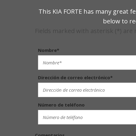
This KIA FORTE has many great fea
below to re
Fields marked with asterisk (*) are
Nombre*
Dirección de correo electrónico*
Número de teléfono
Comentarios