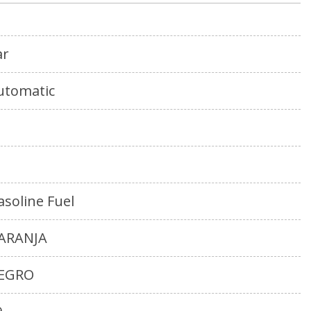
ar
utomatic
asoline Fuel
ARANJA
EGRO