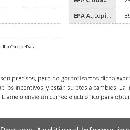
EPA Ciudad
2
EPA Autopista
3
c. dba ChromeData
s son precisos, pero no garantizamos dicha exac
ue los incentivos, y están sujetos a cambios. La
. Llame o envíe un correo electrónico para obten