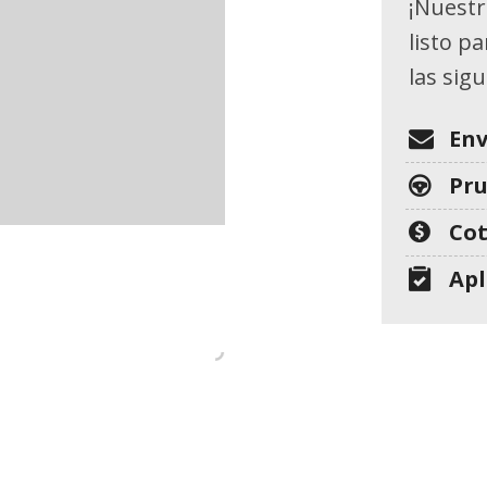
[26]
¡Nuestr
listo p
GMC
las sig
[1]
HONDA
Env
[7]
Pr
HYUNDAI
Cot
[10]
Apl
JEEP
[9]
KIA
[24]
MAZDA