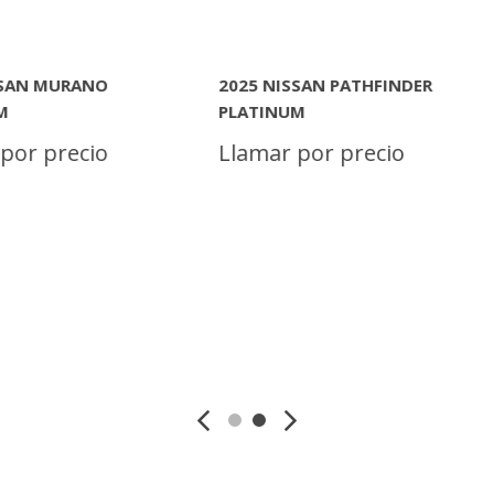
[2]
MITSUBISHI
[7]
NDER
2026 NISSAN KICKS SV
2026 NIS
PLATINU
NISSAN
o
Llamar por precio
Llamar 
[32]
TOYOTA
[7]
N
MAS INFORMACION
MAS 