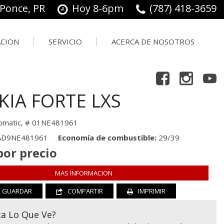
 Ponce, PR
Hoy 8-6pm
(787) 418-3659
ACION
SERVICIO
ACERCA DE NOSOTROS
Herramientas De Compras
ación
Nuestro Servicio
Nuestro
Ofertas
Concesionario
 Trade In
Hacer Una Cita
KIA FORTE LXS
Testimonios
Ordenar Piezas
Contáctanos
omatic,
# 01NE481961
Empleo
AD9NE481961
Economía de combustible
29/39
por precio
MAS INFORMACION
GUARDAR
COMPARTIR
IMPRIMIR
ta Lo Que Ve?