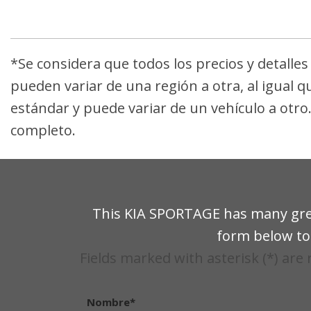
Bolsas de aire de cortina en la primera y la
Passenger Auxiliary Mirror
Driver Monitoring-Alert
Driver Foot Rest
Bolsas de aire frontales para el pasajero y
*Se considera que todos los precios y detalle
Driver Information Center
etapas
pueden variar de una región a otra, al igual q
Asiento del conductor
Bolsas de aire montadas en el asiento para 
estándar y puede variar de un vehículo a otro
Fade-To-Off Interior Lighting
conductor de dos etapas
completo.
FOB Controls -inc: Keyfob Cargo Access
Front Bucket Seats -inc: height and 4-way
passenger seat
Front Center Armrest and Rear Center Ar
This KIA SPORTAGE has many great
Posavasos delantero
form below to 
Front Map Lights
Fields marked with asterisk (*) are
Nombre*