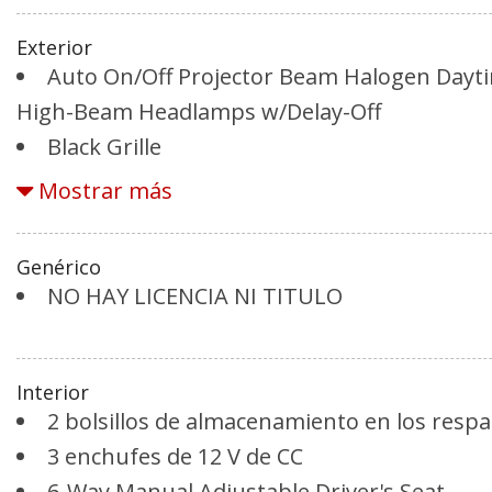
Exterior
Auto On/Off Projector Beam Halogen Dayt
High-Beam Headlamps w/Delay-Off
Black Grille
Black Wheel Well Trim
Mostrar más
Body-Colored Door Handles
Body-Colored Front Bumper w/Black Bump
Genérico
Body-Colored Power Side Mirrors w/Manual
NO HAY LICENCIA NI TITULO
Body-Colored Rear Bumper w/Black Rub Str
Chrome Side Windows Trim and Black Fron
Deep Tinted Glass
Interior
2 bolsillos de almacenamiento en los respa
Fixed Rear Window w/Wiper, Heated Wiper 
3 enchufes de 12 V de CC
6-Way Manual Adjustable Driver's Seat