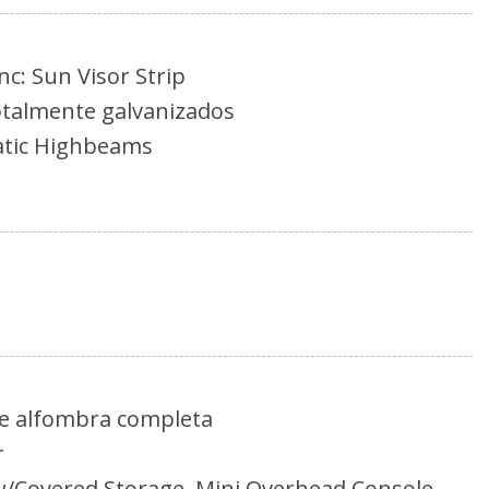
nc: Sun Visor Strip
otalmente galvanizados
atic Highbeams
rasera por la puerta levadiza
neta y la puerta trasera incluidos con
eléctricas
ent Wipers
de alfombra completa
r
 w/Covered Storage, Mini Overhead Console