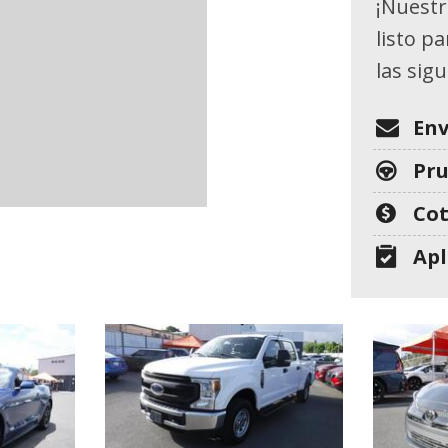
[26]
¡Nuestr
listo p
GMC
las sig
[1]
HONDA
Env
[7]
Pr
HYUNDAI
Cot
[10]
Apl
JEEP
[9]
KIA
[24]
MAZDA