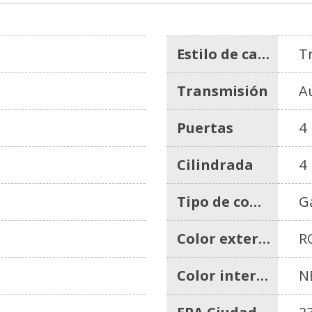
Estilo de carrocería
T
Transmisión
A
Puertas
4
Cilindrada
4
Tipo de combustible
G
Color exterior
R
Color interior
N