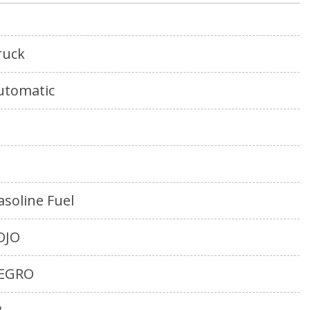
ruck
utomatic
asoline Fuel
OJO
EGRO