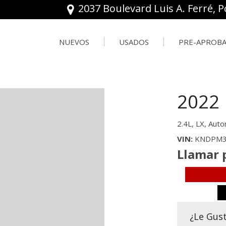
2037 Boulevard Luis A. Ferré, P
NUEVOS
USADOS
PRE-APROB
FRONTIER
Ver todo
ROGUE
Pre-Aprob
[8]
[130]
[24]
Valorar tu
2022
KICKS
BMW
SENTRA
[16]
[1]
[6]
2.4L,
LX,
Auto
MURANO
CHEVROLET
VIN
KNDPM3
[5]
[4]
Llamar 
PATHFINDER
CHRYSLER
[12]
[1]
FORD
¿Le Gus