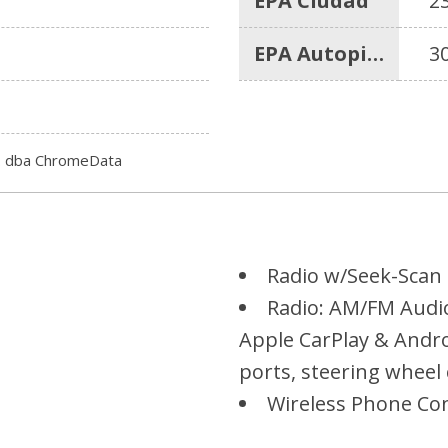
EPA Ciudad
2
EPA Autopista
3
c. dba ChromeData
Radio w/Seek-Scan 
Radio: AM/FM Audio
Apple CarPlay & Andro
ports, steering wheel
Wireless Phone Con