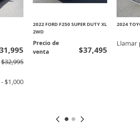
[2]
MITSUBISHI
[7]
NDER
2026 NISSAN KICKS SV
2026 NIS
PLATINU
NISSAN
o
Llamar por precio
Llamar 
[31]
TOYOTA
[7]
N
MAS INFORMACION
MAS 