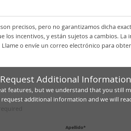
 segunda fila
Cinturones de segu
Power 1st Row Wi
asientos de las ventani
Cerraduras de puer
 el conductor de dos
ajuste de altura y pre
s son precisos, pero no garantizamos dicha exac
Power Fuel Flap Lo
Rear Child Safety L
ue los incentivos, y están sujetos a cambios. La
Ventanillas trasera
el pasajero y el
Side Impact Beams
. Llame o envíe un correo electrónico para obten
Posavasos trasero
Advertencia de pres
Velocímetro digita
 manual adjustable
Remote Keyless Ent
Entry, Illuminated Ign
Request Additional Informatio
mrest
Smart Device Integ
 features, but we understand that you still m
Trip Computer
request additional information and we will rea
Urethane Gear Shif
 required
Vinyl Door Trim In
Apellido*