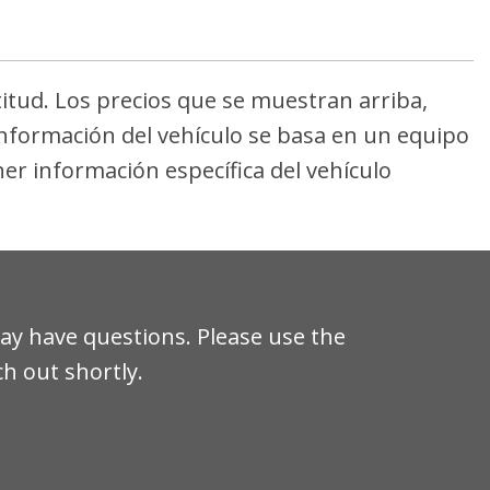
ridad para hombro y cadera para los
ndows w/Driver 1-Touch Down
llas incluidos: central trasero de tres puntos,
tas eléctricas con función de autobloqueo
tensor
titud. Los precios que se muestran arriba,
cking Type
ocks
 información del vehículo se basa en un equipo
s eléctricas
er información específica del vehículo
ión baja en la llanta específica
l redundante
ry w/Integrated Key Transmitter, Illuminated
ition Switch and Panic Button
n
ration
ay have questions. Please use the
ch out shortly.
ter Material
sert