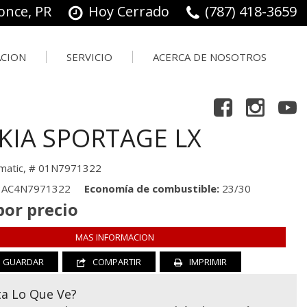
once, PR
Hoy Cerrado
(787) 418-3659
ACION
SERVICIO
ACERCA DE NOSOTROS
Herramientas De Compras
ación
Nuestro Servicio
Nuestro
Ofertas
Concesionario
 Trade In
Hacer Una Cita
 KIA SPORTAGE LX
Testimonios
Ordenar Piezas
Contáctanos
matic,
# 01N7971322
Empleo
AC4N7971322
Economía de combustible
23/30
por precio
MAS INFORMACION
GUARDAR
COMPARTIR
IMPRIMIR
ta Lo Que Ve?