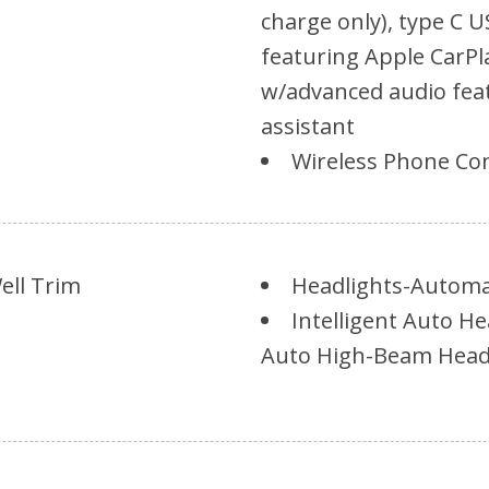
charge only), type C 
featuring Apple CarPla
w/advanced audio fea
assistant
Wireless Phone Con
ell Trim
Headlights-Autom
Intelligent Auto He
Auto High-Beam Hea
LED Brakelights
rip/Fascia Accent and
Acceso a la carga t
Light Tinted Glass