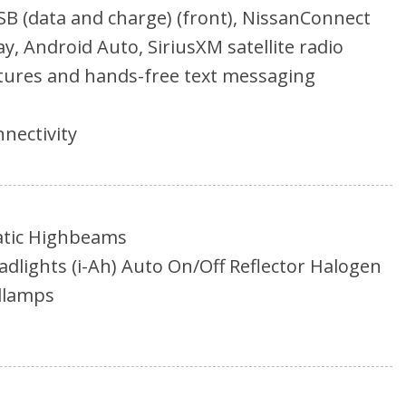
USB (data and charge) (front), NissanConnect
y, Android Auto, SiriusXM satellite radio
tures and hands-free text messaging
nectivity
atic Highbeams
adlights (i-Ah) Auto On/Off Reflector Halogen
dlamps
rasera por la puerta levadiza