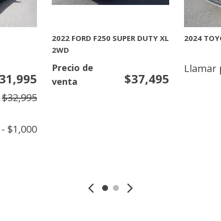
[7]
NISSAN
[32]
O
2025 NISSAN PATHFINDER
2026 NIS
PLATINUM
TOYOTA
o
Llamar por precio
Llamar 
[7]
N
MAS INFORMACION
MAS 