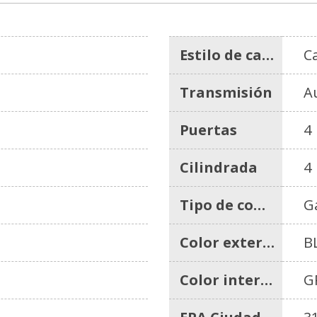
Estilo de carrocería
C
Transmisión
A
Puertas
4
Cilindrada
4
Tipo de combustible
G
Color exterior
B
Color interior
G