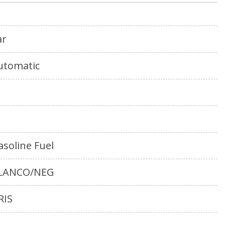
ar
utomatic
asoline Fuel
LANCO/NEG
RIS