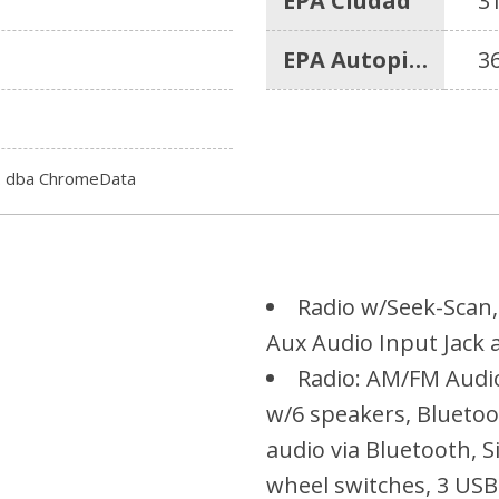
EPA Ciudad
3
EPA Autopista
3
c. dba ChromeData
Radio w/Seek-Scan
Aux Audio Input Jack 
Radio: AM/FM Audio
w/6 speakers, Blueto
audio via Bluetooth, S
wheel switches, 3 USB