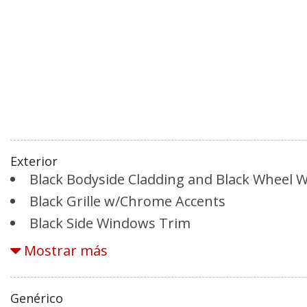
Exterior
Black Bodyside Cladding and Black Wheel W
Black Grille w/Chrome Accents
Black Side Windows Trim
Body-Colored Door Handles
Mostrar más
Body-Colored Front Bumper w/Black Rub St
Metal-Look Bumper Insert
Genérico