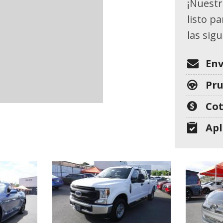
[26]
¡Nuestr
listo p
GMC
las sig
[1]
HONDA
Env
[7]
Pr
HYUNDAI
Cot
[11]
Apl
JEEP
[8]
KIA
[25]
MITSUBISHI