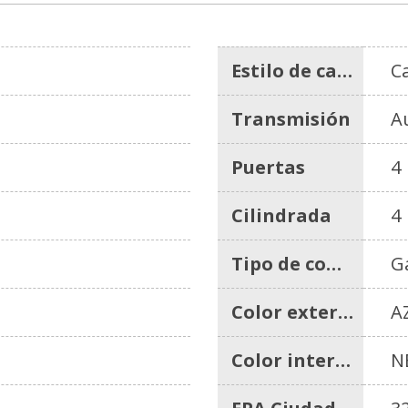
Estilo de carrocería
C
Transmisión
A
Puertas
4
Cilindrada
4
Tipo de combustible
G
Color exterior
A
Color interior
N