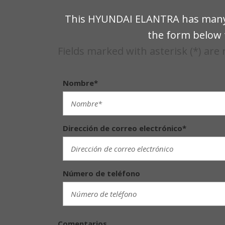
This HYUNDAI ELANTRA has many gr
the form below t
Fields marked with asterisk (*) are
Nombre*
Dirección de correo electrónico*
Número de teléfono
Comentarios