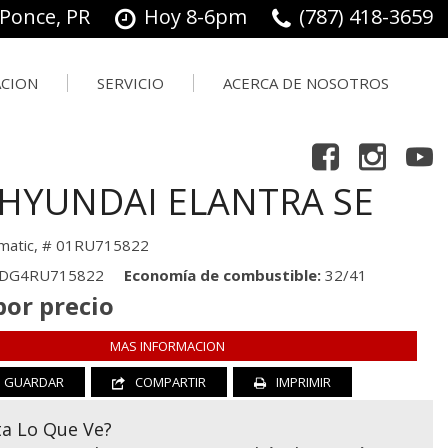
 Ponce, PR
Hoy 8-6pm
(787) 418-3659
ACION
SERVICIO
ACERCA DE NOSOTROS
18-3659
PRECIO DE INTERNET
GUARDAR
Herramientas De Compras
ER
ación
Nuestro Servicio
Nuestro
Ofertas
Concesionario
 Trade In
Hacer Una Cita
 HYUNDAI ELANTRA SE
Testimonios
Ordenar Piezas
Contáctanos
matic,
# 01RU715822
Empleo
DG4RU715822
Economía de combustible
32/41
por precio
MAS INFORMACION
GUARDAR
COMPARTIR
IMPRIMIR
ta Lo Que Ve?