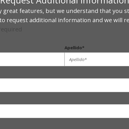
Request Additional Informatio
eat features, but we understand that you sti
o request additional information and we will r
 required
Apellido*