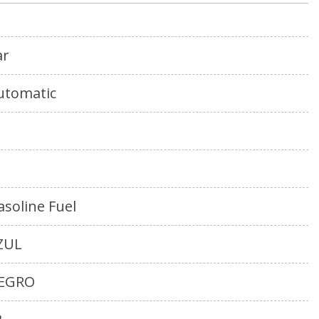
ar
utomatic
asoline Fuel
ZUL
EGRO