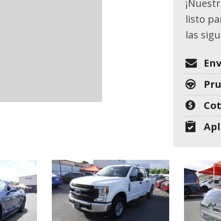
[26]
¡Nuestr
listo p
GMC
las sig
[1]
HONDA
Env
[7]
Pr
HYUNDAI
Cot
[11]
Apl
JEEP
[8]
KIA
[25]
MITSUBISHI