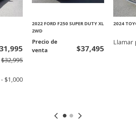
[7]
NISSAN
[32]
2022 FORD F250 SUPER DUTY XL
2024 TOY
2WD
TOYOTA
Precio de
Llamar 
[7]
31,995
$37,495
venta
$32,995
- $1,000
N
MAS INFORMACION
MAS 