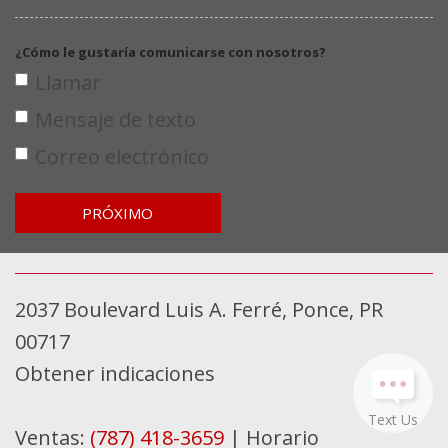
¿Cómo le gustaría comunicarse con nosotros?
Llamar
Mensaje de texto
Correo electrónico
PRÓXIMO
2037 Boulevard Luis A. Ferré, Ponce, PR
00717
Obtener indicaciones
Text Us
Ventas:
(787) 418-3659
|
Horario